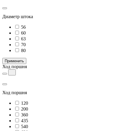
Диаметр штока
56
60
63
70
80
Применить
Ход поршня
Ход поршня
120
200
360
435
540