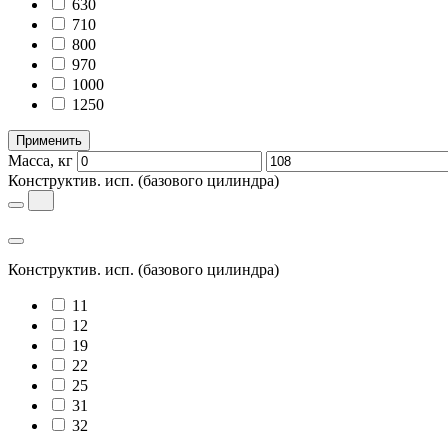
630
710
800
970
1000
1250
Применить
Масса, кг
Конструктив. исп.
(базового цилиндра)
Конструктив. исп.
(базового цилиндра)
11
12
19
22
25
31
32